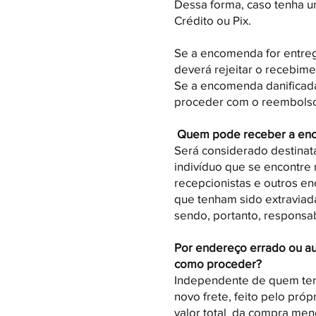
Dessa forma, caso tenha u
Crédito ou Pix.​
Se a encomenda for entregu
deverá rejeitar o recebime
Se a encomenda danificada 
proceder com o reembolso
Quem pode receber a en
Será considerado destinatá
indivíduo que se encontre 
recepcionistas e outros e
que tenham sido extraviad
sendo, portanto, responsa
Por endereço errado ou a
como proceder?
Independente de quem tenh
novo frete, feito pelo próp
valor total da compra men