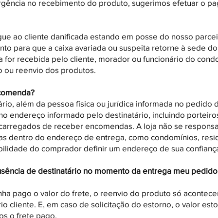
rgência no recebimento do produto, sugerimos efetuar o p
e ao cliente danificada estando em posse do nosso parceiro
nto para que a caixa avariada ou suspeita retorne à sede d
for recebida pelo cliente, morador ou funcionário do condo
 ou reenvio dos produtos.
comenda?
rio, além da pessoa física ou jurídica informada no pedido
no endereço informado pelo destinatário, incluindo porteiro
ncarregados de receber encomendas. A loja não se respons
as dentro do endereço de entrega, como condomínios, resid
bilidade do comprador definir um endereço de sua confiança
usência de destinatário no momento da entrega meu pedido
a pago o valor do frete, o reenvio do produto só acontec
rio cliente. E, em caso de solicitação do estorno, o valor est
os o frete pago.