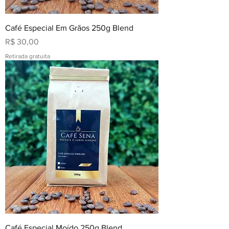
Café Especial Em Grãos 250g Blend
Preço
R$ 30,00
Retirada gratuita
Café Especial Moído 250g Blend