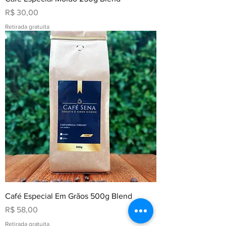
Preço
R$ 30,00
Retirada gratuita
Café Especial Em Grãos 500g Blend
Preço
R$ 58,00
Retirada gratuita