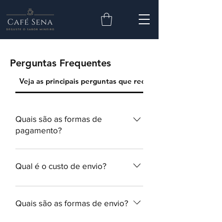
Perguntas Frequentes
Veja as principais perguntas que recebemos:
Quais são as formas de
pagamento?
Boleto Bancário, Cartão de
Crédito e Pix
Qual é o custo de envio?
O custo de envio varia de acordo
com o volume da compra, sua
Quais são as formas de envio?
localização e a opção de frete